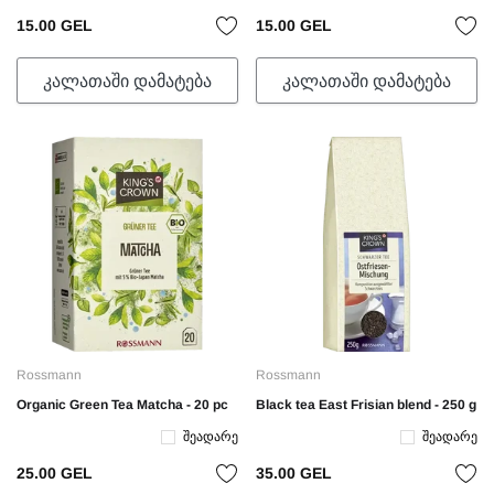
15.00 GEL
15.00 GEL
ᲙᲐᲚᲐᲗᲐᲨᲘ ᲓᲐᲛᲐᲢᲔᲑᲐ
ᲙᲐᲚᲐᲗᲐᲨᲘ ᲓᲐᲛᲐᲢᲔᲑᲐ
Rossmann
Rossmann
Organic Green Tea Matcha - 20 pc
Black tea East Frisian blend - 250 g
Შეადარე
Შეადარე
25.00 GEL
35.00 GEL