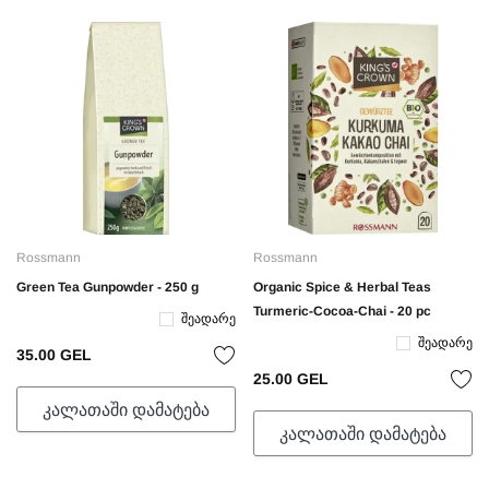
Rossmann
Rossmann
Green Tea Gunpowder - 250 g
Organic Spice & Herbal Teas
Turmeric-Cocoa-Chai - 20 pc
Შეადარე
Შეადარე
35.00 GEL
25.00 GEL
ᲙᲐᲚᲐᲗᲐᲨᲘ ᲓᲐᲛᲐᲢᲔᲑᲐ
ᲙᲐᲚᲐᲗᲐᲨᲘ ᲓᲐᲛᲐᲢᲔᲑᲐ