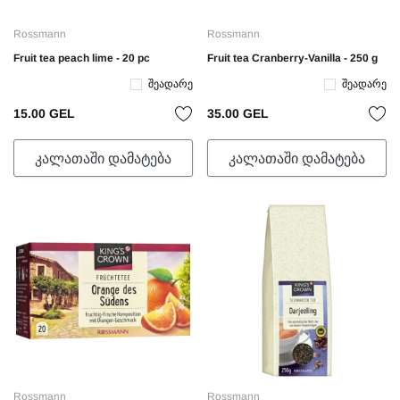
Rossmann
Rossmann
Fruit tea peach lime - 20 pc
Fruit tea Cranberry-Vanilla - 250 g
Შეადარე
Შეადარე
15.00 GEL
35.00 GEL
ᲙᲐᲚᲐᲗᲐᲨᲘ ᲓᲐᲛᲐᲢᲔᲑᲐ
ᲙᲐᲚᲐᲗᲐᲨᲘ ᲓᲐᲛᲐᲢᲔᲑᲐ
Rossmann
Rossmann