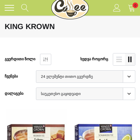
შინაარსზე
0
გადასვლა
KING KROWN
ᲒᲕᲔᲠᲓᲘᲗᲘ ᲖᲝᲚᲘ
ᲮᲔᲓᲕᲐ ᲠᲝᲒᲝᲠᲪ
ᲩᲕᲔᲜᲔᲑᲐ
ᲓᲐᲚᲐᲒᲔᲑᲐ