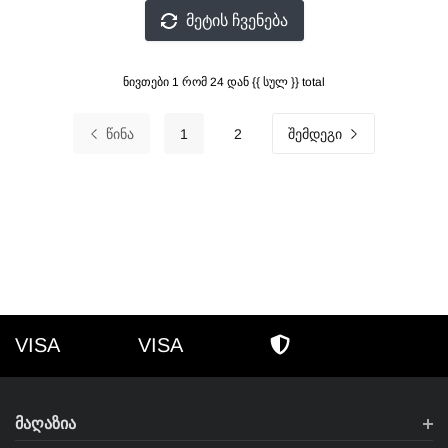
ᲛᲔᲢᲘᲡ ᲩᲕᲔᲜᲔᲑᲐ
ნივთები 1 რომ 24 დან {{ სულ }} total
ᲬᲘᲜᲐ
1
2
ᲨᲔᲛᲓᲔᲒᲘ
VISA
VISA
VISA
AMEX
ᲣᲡᲐᲤᲠᲗᲮᲝ ᲨᲝᲞᲘᲜ
ᲛᲐᲦᲐᲖᲘᲐ