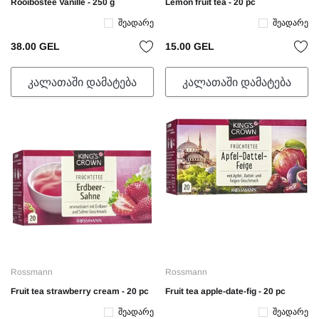
Rooibostee Vanille - 250 g
Lemon fruit tea - 20 pc
Შეადარე
Შეადარე
38.00 GEL
15.00 GEL
ᲙᲐᲚᲐᲗᲐᲨᲘ ᲓᲐᲛᲐᲢᲔᲑᲐ
ᲙᲐᲚᲐᲗᲐᲨᲘ ᲓᲐᲛᲐᲢᲔᲑᲐ
Rossmann
Rossmann
Fruit tea strawberry cream - 20 pc
Fruit tea apple-date-fig - 20 pc
Შეადარე
Შეადარე