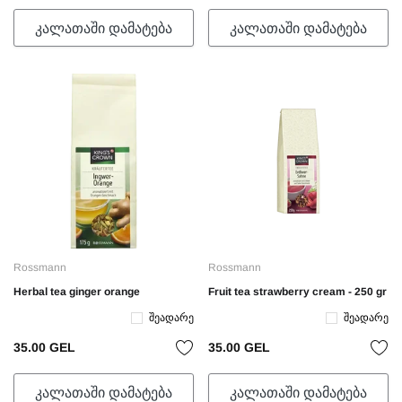
ᲙᲐᲚᲐᲗᲐᲨᲘ ᲓᲐᲛᲐᲢᲔᲑᲐ
ᲙᲐᲚᲐᲗᲐᲨᲘ ᲓᲐᲛᲐᲢᲔᲑᲐ
Rossmann
Rossmann
Herbal tea ginger orange
Fruit tea strawberry cream - 250 gr
Შეადარე
Შეადარე
35.00 GEL
35.00 GEL
ᲙᲐᲚᲐᲗᲐᲨᲘ ᲓᲐᲛᲐᲢᲔᲑᲐ
ᲙᲐᲚᲐᲗᲐᲨᲘ ᲓᲐᲛᲐᲢᲔᲑᲐ