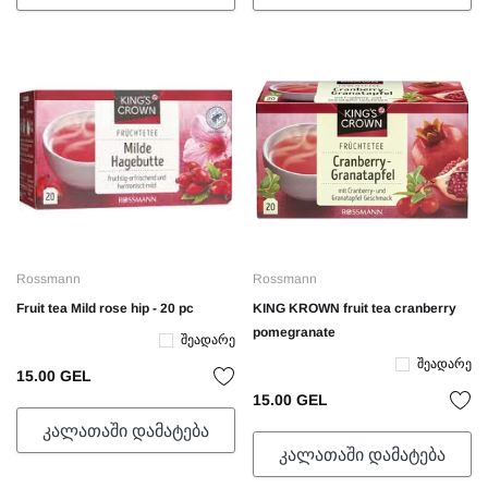
Rossmann
Rossmann
Fruit tea Mild rose hip - 20 pc
KING KROWN fruit tea cranberry
pomegranate
Შეადარე
Შეადარე
15.00 GEL
15.00 GEL
ᲙᲐᲚᲐᲗᲐᲨᲘ ᲓᲐᲛᲐᲢᲔᲑᲐ
ᲙᲐᲚᲐᲗᲐᲨᲘ ᲓᲐᲛᲐᲢᲔᲑᲐ