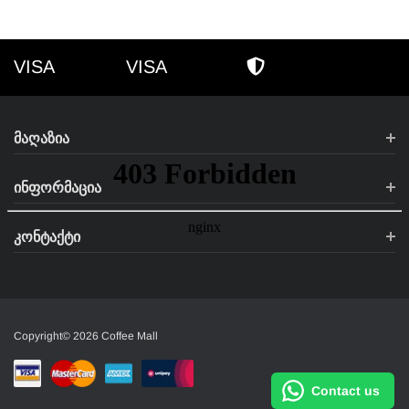
VISA
VISA
VISA
AMEX
ᲣᲡᲐᲤᲠᲗᲮᲝ ᲨᲝᲞᲘᲜ
ᲛᲐᲦᲐᲖᲘᲐ
ᲘᲜᲤᲝᲠᲛᲐᲪᲘᲐ
ᲙᲝᲜᲢᲐᲥᲢᲘ
Copyright© 2026 Coffee Mall
Contact us