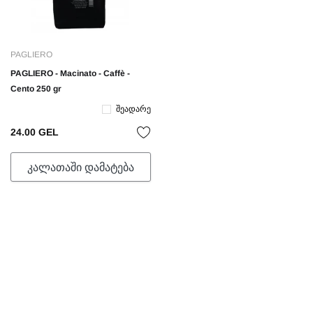
PAGLIERO
PAGLIERO - Macinato - Caffè -
Cento 250 gr
Შეადარე
24.00 GEL
ᲙᲐᲚᲐᲗᲐᲨᲘ ᲓᲐᲛᲐᲢᲔᲑᲐ