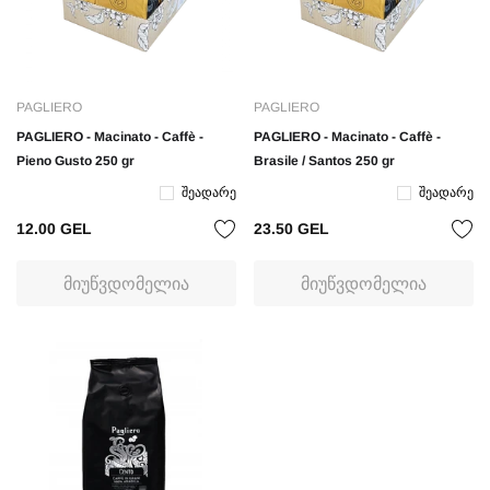
PAGLIERO
PAGLIERO
PAGLIERO - Macinato - Caffè -
PAGLIERO - Macinato - Caffè -
Pieno Gusto 250 gr
Brasile / Santos 250 gr
Შეადარე
Შეადარე
12.00 GEL
23.50 GEL
ᲛᲘᲣᲬᲕᲓᲝᲛᲔᲚᲘᲐ
ᲛᲘᲣᲬᲕᲓᲝᲛᲔᲚᲘᲐ