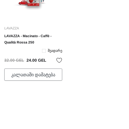
LAVAZZA
LAVAZZA - Macinato - Caffè -
Qualità Rossa 250
Შეადარე
32.00 GEL
24.00 GEL
ᲙᲐᲚᲐᲗᲐᲨᲘ ᲓᲐᲛᲐᲢᲔᲑᲐ