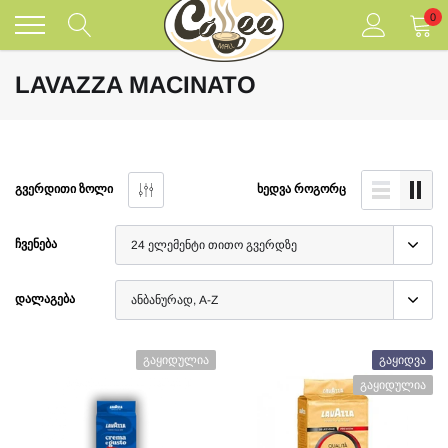
შინაარსზე
0
გადასვლა
LAVAZZA MACINATO
ᲒᲕᲔᲠᲓᲘᲗᲘ ᲖᲝᲚᲘ
ᲮᲔᲓᲕᲐ ᲠᲝᲒᲝᲠᲪ
ᲩᲕᲔᲜᲔᲑᲐ
ᲓᲐᲚᲐᲒᲔᲑᲐ
Გაყიდულია
Გაყიდვა
Გაყიდულია