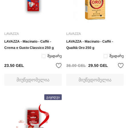
LAVAZZA
LAVAZZA
LAVAZZA - Macinato - Caffè -
LAVAZZA - Macinato - Caffè -
Crema e Gusto Classico 250 g
Qualità Oro 250 g
Შეადარე
Შეადარე
23.50 GEL
36.00 GEL
29.50 GEL
ᲛᲘᲣᲬᲕᲓᲝᲛᲔᲚᲘᲐ
ᲛᲘᲣᲬᲕᲓᲝᲛᲔᲚᲘᲐ
Გაყიდვა