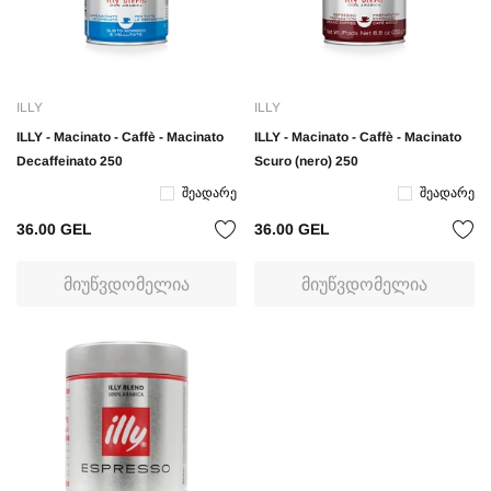
ILLY
ILLY
ILLY - Macinato - Caffè - Macinato
ILLY - Macinato - Caffè - Macinato
Decaffeinato 250
Scuro (nero) 250
Შეადარე
Შეადარე
36.00 GEL
36.00 GEL
ᲛᲘᲣᲬᲕᲓᲝᲛᲔᲚᲘᲐ
ᲛᲘᲣᲬᲕᲓᲝᲛᲔᲚᲘᲐ