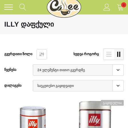
შინაარსზე
0
გადასვლა
ILLY ᲓᲐᲤᲥᲣᲚᲘ
ᲒᲕᲔᲠᲓᲘᲗᲘ ᲖᲝᲚᲘ
ᲮᲔᲓᲕᲐ ᲠᲝᲒᲝᲠᲪ
ᲩᲕᲔᲜᲔᲑᲐ
ᲓᲐᲚᲐᲒᲔᲑᲐ
Გაყიდულია