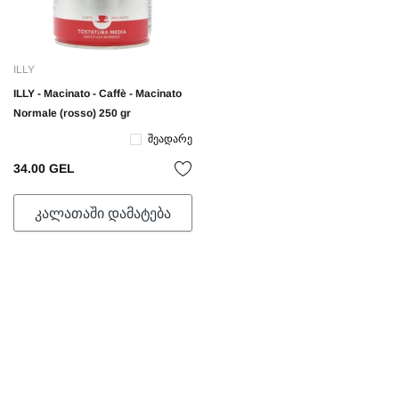
ILLY
ILLY - Macinato - Caffè - Macinato
Normale (rosso) 250 gr
Შეადარე
34.00 GEL
ᲙᲐᲚᲐᲗᲐᲨᲘ ᲓᲐᲛᲐᲢᲔᲑᲐ